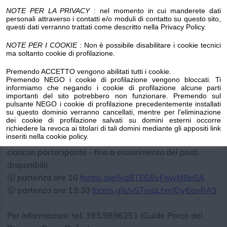
NOTE PER LA PRIVACY
: nel momento in cui manderete dati
Ritrovo: sono previste 2 partenze durante la giornata,
personali attraverso i contatti e/o moduli di contatto su questo sito,
alle ore 10 e alle ore 13:30 presso il Centro Ornitologico
questi dati verranno trattati come descritto nella Privacy Policy.
di Case Vaccà, Arenzano. Il centro dista circa 20 minuti
NOTE PER I COOKIE
: Non è possibile disabilitare i cookie tecnici
a piedi in salita dall'area pic nic del Curlo.
ma soltanto cookie di profilazione.
Durata: 2 ore circa
Premendo ACCETTO vengono abilitati tutti i cookie.
Difficoltà: escursione adatta a tutti
Premendo NEGO i cookie di profilazione vengono bloccati. Ti
informiamo che negando i cookie di profilazione alcune parti
Iniziativa gratuita
importanti del sito potrebbero non funzionare. Premendo sul
pulsante NEGO i cookie di profilazione precedentemente installati
su questo dominio verranno cancellati, mentre per l'eliminazione
Prenotazione obbligatoria on line entro il giorno
dei cookie di profilazione salvati su domini esterni occorre
precedente alle ore 12 (cliccare sull'orario di partenza
richiedere la revoca ai titolari di tali domini mediante gli appositi link
inseriti nella cookie policy.
prescelto per compilare il modulo di iscrizione - uno per
ciascun partecipante - fino a esaurimento dei posti
disponibili)
🕥 partenza ore 10
forms.gle/Jva8TEG6yFgwM8pSA
🕥 partenza ore 13:30
forms.gle/vSTwpLhmJDy6avRA9
Per informazioni: tel. 393.9896251 (Guide Parco del