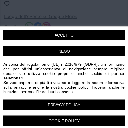
Luogo dell'evento su Google Maps
Condividi:
ACCETTO
NEGO
Continuano anche ad aprile e maggio gli appuntamenti
Ai sensi del regolamento (UE) n.2016/679 (GDPR), ti informiamo
che per offrirti un'esperienza di navigazione sempre migliore
con gli esperti del Parco al Centro Ornitologico: con brevi
questo sito utilizza cookie propri e anche cookie di partner
escursioni scopriremo, abitudini e curiosità sull'avifauna,
selezionati.
Se vuoi saperne di più ti invitiamo a leggere la nostra informativa
piccola e grande, che attraversa i cieli del Beigua o che
sulla privacy e anche la nostra cookie policy. Troverai anche le
istruzioni per modificare i tuoi consensi.
ha scelto il Parco come per nidificare.
.
PRIVACY POLICY
Un'attività perfetta anche per i più piccoli, che potranno
avvicinarsi all'osservazione degli uccelli in modo
semplice e divertente. Si consiglia di portare il binocolo.
COOKIE POLICY