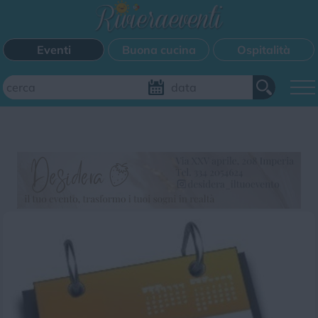
Eventi
Buona cucina
Ospitalità
Aggiungi il tuo evento
FILTRI EVENTI
Questo weekend
Tutti gli eventi
Mappa
CATEGORIE EVENTI
Bimbi
Cinema
Corsi
Cucina
Cultura
Disco
Mercatini
Musica
Sagra
Spettacolo
Sport