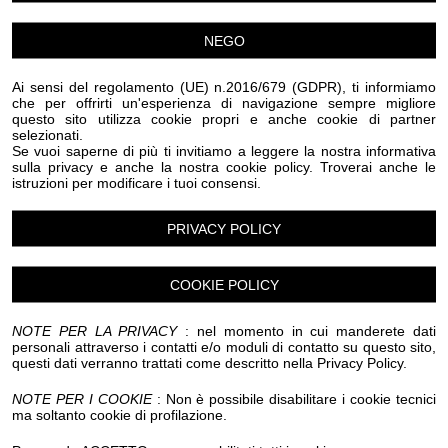
Luogo dell'evento su Google Maps
NEGO
Condividi:
Ai sensi del regolamento (UE) n.2016/679 (GDPR), ti informiamo
che per offrirti un'esperienza di navigazione sempre migliore
questo sito utilizza cookie propri e anche cookie di partner
selezionati.
Se vuoi saperne di più ti invitiamo a leggere la nostra informativa
sulla privacy e anche la nostra cookie policy. Troverai anche le
istruzioni per modificare i tuoi consensi.
“Pedalando sulle onde”, la mostra ospitata al Teatro
Ariston di Sanremo.
PRIVACY POLICY
Un percorso espositivo che mette in dialogo arte, mare
COOKIE POLICY
e biciclette storiche, raccontando il profondo legame tra
il territorio, la cultura ciclistica e la bellezza della
NOTE PER LA PRIVACY
: nel momento in cui manderete dati
Riviera.
personali attraverso i contatti e/o moduli di contatto su questo sito,
questi dati verranno trattati come descritto nella Privacy Policy.
Le opere di Sergio “Ciacio” Biancheri e le biciclette
storiche del Museo della Bicicletta degli Aregai danno
NOTE PER I COOKIE
: Non è possibile disabilitare i cookie tecnici
ma soltanto cookie di profilazione.
vita a un racconto che attraversa memoria, passione e