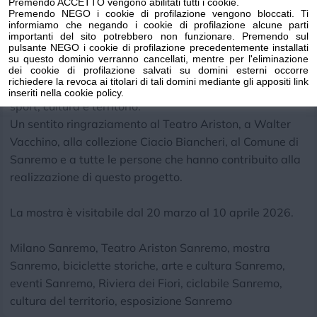
paesaggio, proprio nel giorno in cui la Classicissima
Premendo ACCETTO vengono abilitati tutti i cookie.
Premendo NEGO i cookie di profilazione vengono bloccati. Ti
torna ancora una volta ad accendere l’emozione
informiamo che negando i cookie di profilazione alcune parti
dell’arrivo a Sanremo.
importanti del sito potrebbero non funzionare. Premendo sul
pulsante NEGO i cookie di profilazione precedentemente installati
su questo dominio verranno cancellati, mentre per l'eliminazione
Un’iniziativa che valorizza la nostra città, la sua storia e
dei cookie di profilazione salvati su domini esterni occorre
richiedere la revoca ai titolari di tali domini mediante gli appositi link
la sua vocazione ad accogliere eventi capaci di unire
inseriti nella cookie policy.
sport, cultura e territorio.
Un sentito ringraziamento al Teatro Ariston, a Walter
Vacchino, alla collezione Ciacio Biancheri, al Comune di
Sanremo e a tutte le persone che hanno contribuito alla
realizzazione di questo progetto.
La mostra è visitabile dal 20 marzo al 10 aprile 2026.
Milano Sanremo, Teatro Ariston Sanremo, mostra
Sanremo, biciclette storiche, arte e cultura Sanremo,
eventi Sanremo, Riviera dei Fiori, ciclabile Sanremo,
cultura del territorio, esposizione Sanremo