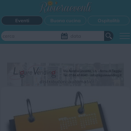
Eventi
Buona cucina
Ospitalità
Aggiungi il tuo evento
FILTRI EVENTI
Questo weekend
Tutti gli eventi
Mappa
CATEGORIE EVENTI
Bimbi
Cinema
Corsi
Cucina
Cultura
Disco
Mercatini
Musica
Sagra
Spettacolo
Sport