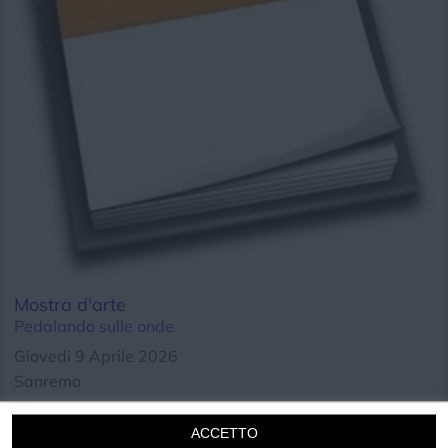
Chi siamo
Privacy e Cookie
Login
Mostra d'arte
Pedalando sulle onde
Giovedi 9 Aprile 2026
Sanremo
Cultura
ACCETTO