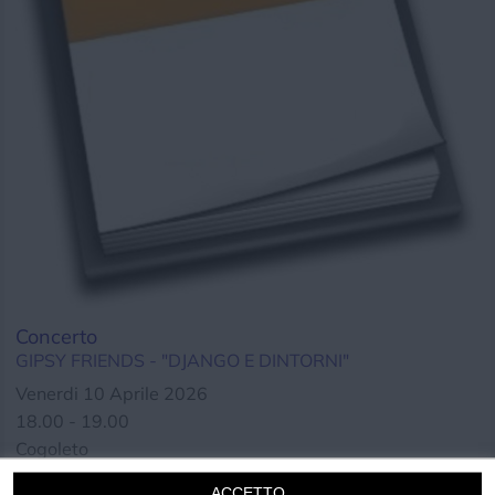
Chi siamo
Privacy e Cookie
Login
Concerto
GIPSY FRIENDS - "DJANGO E DINTORNI"
Venerdi 10 Aprile 2026
18.00 - 19.00
Cogoleto
Musica
ACCETTO