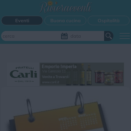
Eventi
Buona cucina
Ospitalità
Aggiungi il tuo evento
FILTRI EVENTI
Questo weekend
Tutti gli eventi
Mappa
CATEGORIE EVENTI
Bimbi
Cinema
Corsi
Cucina
Cultura
Disco
Mercatini
Musica
Sagra
Spettacolo
Sport