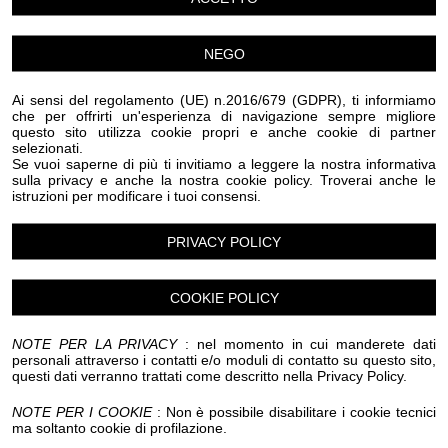
NEGO
Luogo dell'evento su Google Maps
Condividi:
Ai sensi del regolamento (UE) n.2016/679 (GDPR), ti informiamo
che per offrirti un'esperienza di navigazione sempre migliore
questo sito utilizza cookie propri e anche cookie di partner
selezionati.
Se vuoi saperne di più ti invitiamo a leggere la nostra informativa
sulla privacy e anche la nostra cookie policy. Troverai anche le
istruzioni per modificare i tuoi consensi.
L’Associazione Pratozanino 2.0, con il patrocinio del
PRIVACY POLICY
Comune di Cogoleto, presenta il secondo appuntamento
di quest’anno della rassegna musicale “Risonanze
d’Autore”.
COOKIE POLICY
NOTE PER LA PRIVACY
: nel momento in cui manderete dati
Venerdì 10 aprile 2026 alle ore 18:00, presso
personali attraverso i contatti e/o moduli di contatto su questo sito,
l’Auditorium Berellini di Cogoleto, il gruppo musicale
questi dati verranno trattati come descritto nella Privacy Policy.
“Gipsy Friends” proporrà un programma alternativo,
NOTE PER I COOKIE
: Non è possibile disabilitare i cookie tecnici
ricco di ritmo ed improvvisazioni: tre musicisti di
ma soltanto cookie di profilazione.