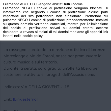
formazione classica (Michele Menardi Noguera al flauto,
Premendo ACCETTO vengono abilitati tutti i cookie.
Federico Briasco e Giulio Granero alla chitarra)
Premendo NEGO i cookie di profilazione vengono bloccati. Ti
informiamo che negando i cookie di profilazione alcune parti
eseguiranno brani tratti dal repertorio Jazz, Blues,
importanti del sito potrebbero non funzionare. Premendo sul
Swing, Bossa Nova per arrivare fino al New Flamenco e
pulsante NEGO i cookie di profilazione precedentemente installati
su questo dominio verranno cancellati, mentre per l'eliminazione
al Latin Rock.
dei cookie di profilazione salvati su domini esterni occorre
richiedere la revoca ai titolari di tali domini mediante gli appositi link
inseriti nella cookie policy.
L’evento è a ingresso libero.
La rassegna, curata dalla direzione artistica di Lorenzo
Marcolongo e Maida Foroni, nasce per promuovere la
cultura musicale sul territorio.
Durante la serata, sarà gradita un’offerta libera per
sostenere le attività e i progetti dell’Associazione.
Indirizzo: VIA DELLA GIOVENTU' 18
Link:
[Link esterno]