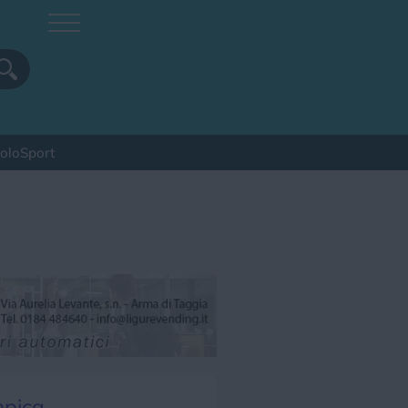
colo
Sport
pa
Sagra
Spettacolo
Sport
mpica