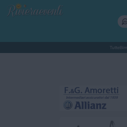
Tutte
Bim
Qu
Bimbi
Cinema
Corsi
Cuc