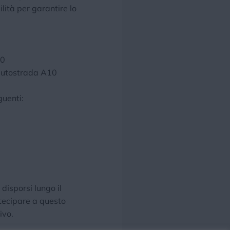
lità per garantire lo
00
 autostrada A10
guenti:
disporsi lungo il
rtecipare a questo
ivo.