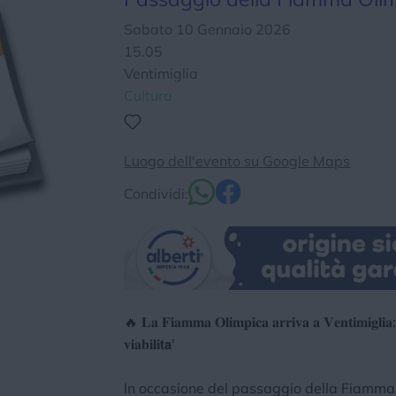
Chi siamo
Privacy e Cookie
Login
Sabato 10 Gennaio 2026
15.05
Ventimiglia
Cultura
Luogo dell'evento su Google Maps
Condividi:
🔥 𝐋𝐚 𝐅𝐢𝐚𝐦𝐦𝐚 𝐎𝐥𝐢𝐦𝐩𝐢𝐜𝐚 𝐚𝐫𝐫𝐢𝐯𝐚 𝐚 𝐕𝐞𝐧𝐭𝐢𝐦𝐢𝐠𝐥𝐢𝐚: 
𝐯𝐢𝐚𝐛𝐢𝐥𝐢𝘁𝗮'
In occasione del passaggio della Fiamma