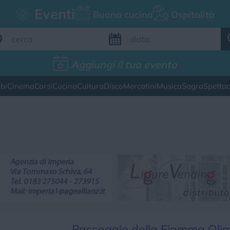
Eventi
Buona cucina
Ospitalità
Aggiungi il tuo evento
Aggiungi il tuo evento
bi
Cinema
Corsi
Cucina
Cultura
Disco
Mercatini
Musica
Sagra
Spetta
FILTRI EVENTI
esto weekend
Tutti gli eventi
Map
CATEGORIE EVENTI
ina
Cultura
Disco
Mercatini
Musica
Passaggio della Fiamma Oli