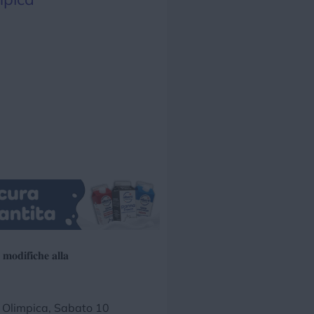
𝐨𝐝𝐢𝐟𝐢𝐜𝐡𝐞 𝐚𝐥𝐥𝐚
 Olimpica, Sabato 10