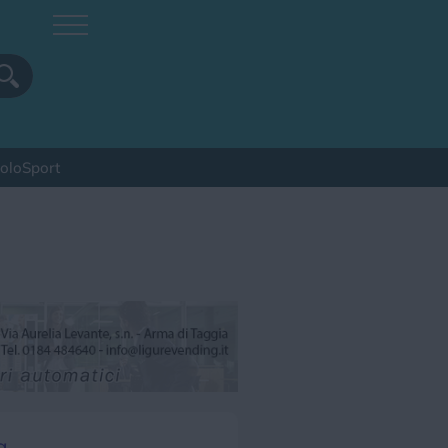
colo
Sport
pa
Sagra
Spettacolo
Sport
a