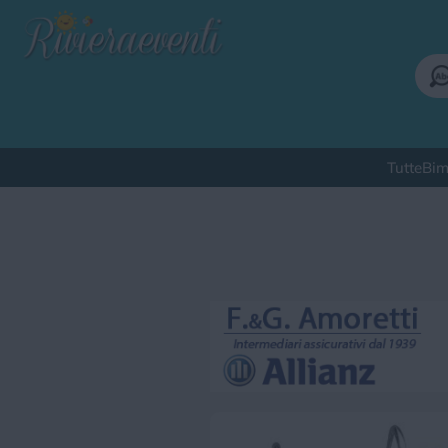
Tutte
Bim
Qu
Bimbi
Cinema
Corsi
Cuc