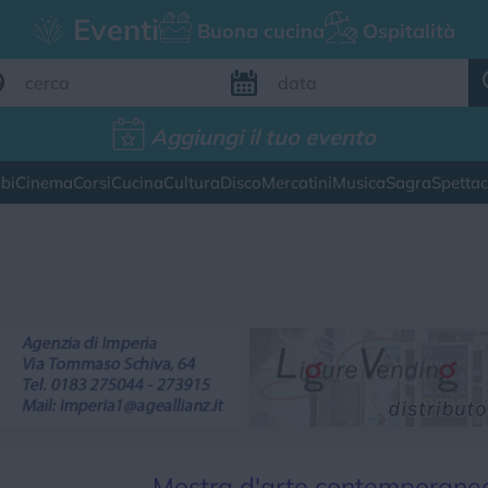
Eventi
Buona cucina
Ospitalità
Aggiungi il tuo evento
Aggiungi il tuo evento
bi
Cinema
Corsi
Cucina
Cultura
Disco
Mercatini
Musica
Sagra
Spetta
FILTRI EVENTI
esto weekend
Tutti gli eventi
Map
CATEGORIE EVENTI
ina
Cultura
Disco
Mercatini
Musica
Mostra d'arte contemporane