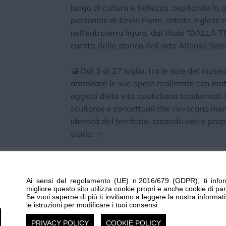
luogo di cultura e bellezza, ospitando la
personale di Kevin Flynn, artista inglese 
nell’entroterra ligure, dal titolo “DALL
curata dallo storico dell’arte Alfonso Sist
📅 Dal 3 al 27 luglio, tra le sale del muse
ammirare le sue opere realizzate con mate
oggetti della vita quotidiana trasformati
scultoree e concettuali che rievocano mem
identità del territorio, creando veri e prop
storia. ✨
🌟 L’inaugurazione si terrà giovedì 3 lugli
presenza dell’artista e del curatore.
Ai sensi del regolamento (UE) n.2016/679 (GDPR), ti infor
migliore questo sito utilizza cookie propri e anche cookie di par
👉 Vieni a scoprire la magia dell’arte che
Se vuoi saperne di più ti invitiamo a leggere la nostra informat
le istruzioni per modificare i tuoi consensi.
paesaggio.
PRIVACY POLICY
COOKIE POLICY