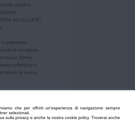
 grande mostra
radicato
A TERRA ALLA LUCE”,
a.
o si potranno
riali di recupero,
 in nuove forme
oria collettiva e
ri totem di luce e
o alle ore 16:00, alla
miamo che per offrirti un'esperienza di navigazione sempre
tner selezionati.
 dialoga con storia
iva sulla privacy e anche la nostra cookie policy. Troverai anche