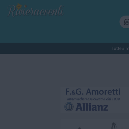
Tutte
Bim
Qu
Bimbi
Cinema
Corsi
Cuc