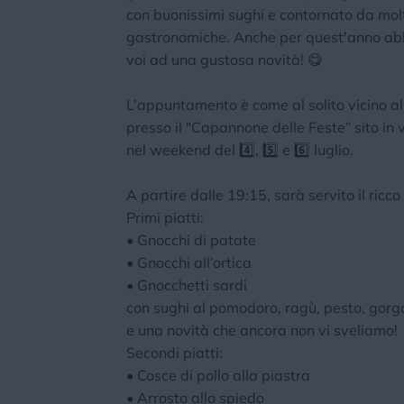
con buonissimi sughi e contornato da molt
gastronomiche. Anche per quest'anno a
voi ad una gustosa novità! 😋
L’appuntamento è come al solito vicino al
presso il "Capannone delle Feste” sito in 
nel weekend del 4️⃣, 5️⃣ e 6️⃣ luglio.
A partire dalle 19:15, sarà servito il ri
Primi piatti:
• Gnocchi di patate
• Gnocchi all’ortica
• Gnocchetti sardi
con sughi al pomodoro, ragù, pesto, gorg
e una novità che ancora non vi sveliamo!
Secondi piatti:
• Cosce di pollo alla piastra
• Arrosto allo spiedo