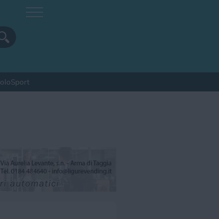
colo
Sport
pa
Sagra
Spettacolo
Sport