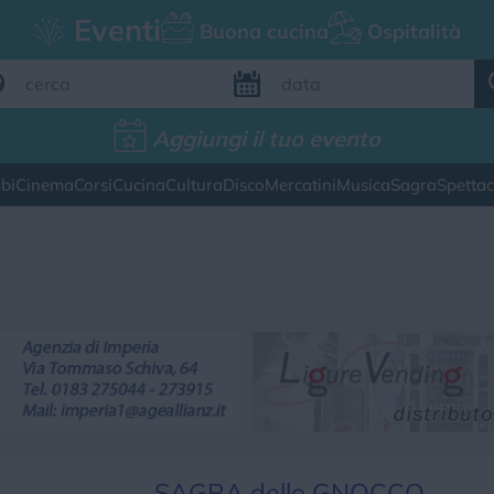
Eventi
Buona cucina
Ospitalità
Aggiungi il tuo evento
Aggiungi il tuo evento
bi
Cinema
Corsi
Cucina
Cultura
Disco
Mercatini
Musica
Sagra
Spetta
FILTRI EVENTI
esto weekend
Tutti gli eventi
Map
CATEGORIE EVENTI
ina
Cultura
Disco
Mercatini
Musica
SAGRA dello GNOCCO