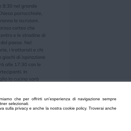
lle 8:30 nel grande
hiesa parrocchiale,
nno le iscrizioni.
moroso corteo che
centro e le stradine di
 del paese. Nel
a, i trattoristi e chi
n giochi di ispirazione
à alle 17:30 con le
tecipanti. In
uglio la cucina sarà
con un menù ridotto.
 evento,
miamo che per offrirti un'esperienza di navigazione sempre
amente mancare❗
tner selezionati.
te e raggiungerci per
iva sulla privacy e anche la nostra cookie policy. Troverai anche
tastica estate❗☀️