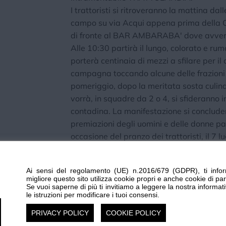
I trattoristi si ritroveranno la mattina da
campo su via Acqui appena prima della C
di fronte al BAR AMBARABA' dove avverra
Alle 10:30 partirà il lungo, colorato e ru
porterà centinaia di mezzi a sfilare per il 
campagna toccando alcune delle frazioni
pomeriggio, dopo la meritata sosta culinari
vorrà, in squadre da 2 o 4, si sfideranno i
contadina. La manifestazione si concluder
premiazioni degli uomini e delle donne par
occasione del pranzo dei trattoristi, il 7 l
aperta al pubblico anche a mezzogiorno, 
Una SAGRA, quella dello GNOCCO, ed un
Ai sensi del regolamento (UE) n.2016/679 (GDPR), ti infor
TRATTOLANDIA, che non potete assolut
migliore questo sito utilizza cookie propri e anche cookie di par
Non vi resta dunque che appuntarvi le da
Se vuoi saperne di più ti invitiamo a leggere la nostra informat
le istruzioni per modificare i tuoi consensi.
condividere con noi l'inizio di un'altra fan
PRIVACY POLICY
COOKIE POLICY