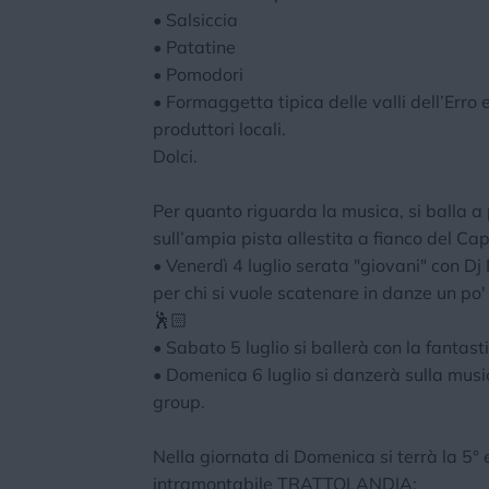
• Salsiccia
• Patatine
• Pomodori
• Formaggetta tipica delle valli dell’Erro
produttori locali.
Dolci.
Per quanto riguarda la musica, si balla a 
sull’ampia pista allestita a fianco del C
• Venerdì 4 luglio serata "giovani" con Dj
per chi si vuole scatenare in danze un po
🕺🏻
• Sabato 5 luglio si ballerà con la fantast
• Domenica 6 luglio si danzerà sulla music
group.
Nella giornata di Domenica si terrà la 5° 
intramontabile TRATTOLANDIA: