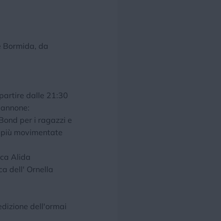
 e Bormida, da
partire dalle 21:30
apannone:
 Bond per i ragazzi e
' più movimentate
ica Alida
a dell' Ornella
edizione dell'ormai