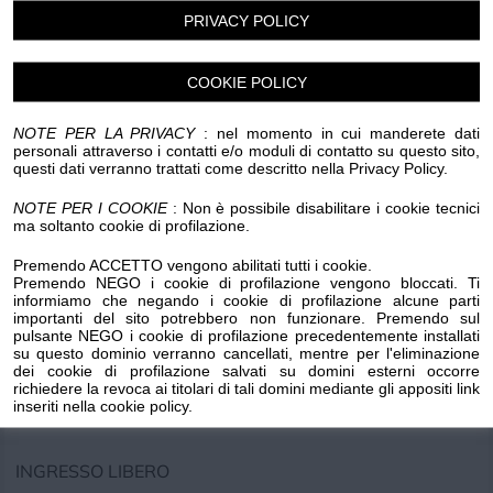
PRIVACY POLICY
Luogo dell'evento su Google Maps
Condividi:
COOKIE POLICY
NOTE PER LA PRIVACY
: nel momento in cui manderete dati
personali attraverso i contatti e/o moduli di contatto su questo sito,
questi dati verranno trattati come descritto nella Privacy Policy.
NOTE PER I COOKIE
: Non è possibile disabilitare i cookie tecnici
Il Corpo bandistico "Città di Lavagna" e il Comune di
ma soltanto cookie di profilazione.
Lavagna vi invitano al Concerto di Pasqua
Premendo ACCETTO vengono abilitati tutti i cookie.
Premendo NEGO i cookie di profilazione vengono bloccati. Ti
informiamo che negando i cookie di profilazione alcune parti
Domenica 20 Aprile ore 21:30 Auditorium Campodonico
importanti del sito potrebbero non funzionare. Premendo sul
Lavagna
pulsante NEGO i cookie di profilazione precedentemente installati
su questo dominio verranno cancellati, mentre per l'eliminazione
dei cookie di profilazione salvati su domini esterni occorre
Corpo Bandistico "Città di Lavagna" direttore: Aldo
richiedere la revoca ai titolari di tali domini mediante gli appositi link
inseriti nella cookie policy.
Mistrangelo
INGRESSO LIBERO