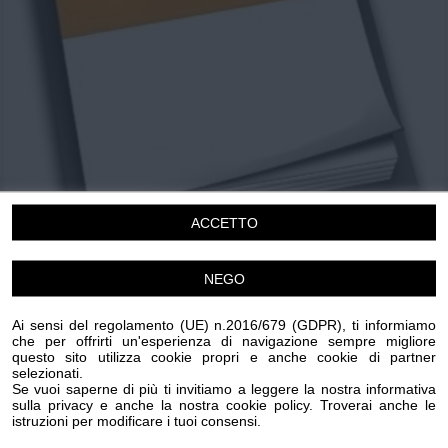
Chi siamo
Privacy e Cookie
Login
ACCETTO
NEGO
Concerto di Pasqua
Ai sensi del regolamento (UE) n.2016/679 (GDPR), ti informiamo
Domenica 20 Aprile 2025
che per offrirti un'esperienza di navigazione sempre migliore
questo sito utilizza cookie propri e anche cookie di partner
21.30
selezionati.
Lavagna
Se vuoi saperne di più ti invitiamo a leggere la nostra informativa
sulla privacy e anche la nostra cookie policy. Troverai anche le
Pasqua
Musica
istruzioni per modificare i tuoi consensi.