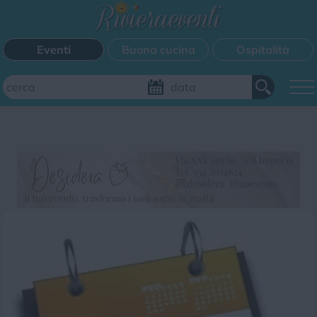
Eventi
Buona cucina
Ospitalità
Aggiungi il tuo evento
FILTRI EVENTI
Questo weekend
Tutti gli eventi
Mappa
CATEGORIE EVENTI
Bimbi
Cinema
Corsi
Cucina
Cultura
Disco
Mercatini
Musica
Sagra
Spettacolo
Sport