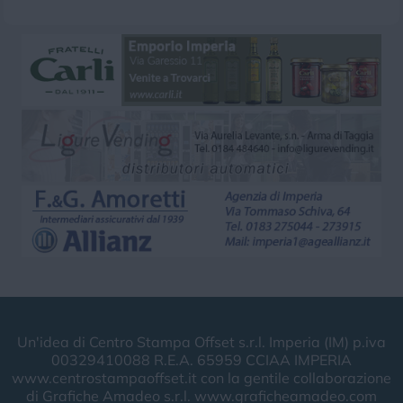
Un'idea di Centro Stampa Offset s.r.l. Imperia (IM) p.iva
00329410088 R.E.A. 65959 CCIAA IMPERIA
www.centrostampaoffset.it con la gentile collaborazione
di Grafiche Amadeo s.r.l. www.graficheamadeo.com