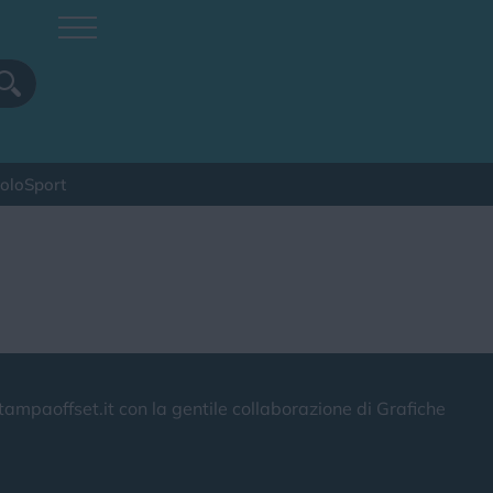
colo
Sport
pa
paoffset.it con la gentile collaborazione di Grafiche
Sagra
Spettacolo
Sport