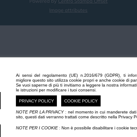
Powered by
Centro Stampa Offset
Chi siamo
Privacy e Cookie
Login
Image attributes
Ai sensi del regolamento (UE) n.2016/679 (GDPR), ti infor
migliore questo sito utilizza cookie propri e anche cookie di par
Se vuoi saperne di più ti invitiamo a leggere la nostra informat
le istruzioni per modificare i tuoi consensi.
PRIVACY POLICY
COOKIE POLICY
NOTE PER LA PRIVACY
: nel momento in cui manderete dati p
sito, questi dati verranno trattati come descritto nella Privacy Po
NOTE PER I COOKIE
: Non è possibile disabilitare i cookie tec