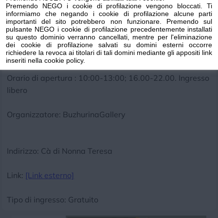
semipreziose e resina epossidica.
Premendo NEGO i cookie di profilazione vengono bloccati. Ti
informiamo che negando i cookie di profilazione alcune parti
La mostra di pittura si terrà nel borgo medievale di
importanti del sito potrebbero non funzionare. Premendo sul
Cervo, in Piazza Alassio,1, nella galleria Cà di Nonna
pulsante NEGO i cookie di profilazione precedentemente installati
su questo dominio verranno cancellati, mentre per l'eliminazione
Teresa dal 28 luglio al 17 agosto 2025. La mostra è
dei cookie di profilazione salvati su domini esterni occorre
richiedere la revoca ai titolari di tali domini mediante gli appositi link
aperta tutti i giorni.
inseriti nella cookie policy.
Orario di apertura : 10:00-13:00; 16.00-22.00. Ingresso
libero
Organizzatore: BuzhurinaGallery
Indirizzo: Cà di Nonna Teresa
Link:
[Link esterno]
Tipo di ingresso: Gratuito