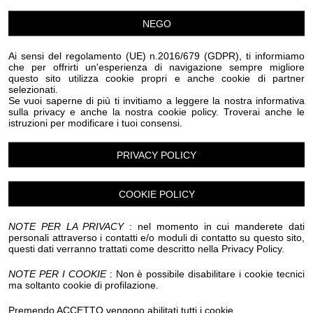
Condividi:
NEGO
Ai sensi del regolamento (UE) n.2016/679 (GDPR), ti informiamo
che per offrirti un'esperienza di navigazione sempre migliore
questo sito utilizza cookie propri e anche cookie di partner
selezionati.
Se vuoi saperne di più ti invitiamo a leggere la nostra informativa
L'organizzatore ha tratto il nome della mostra "È la
sulla privacy e anche la nostra cookie policy. Troverai anche le
istruzioni per modificare i tuoi consensi.
Liguria terra leggiadra" dal titolo di una poesia di
Vincenzo Cardarelli, poiché gli artisti, le cui opere sono
PRIVACY POLICY
presentate in mostra, esaltano nelle loro opere la
bellezza della Liguria in tutte le sue manifestazioni: ecco
COOKIE POLICY
l'infinito mare cristallino con le barche a vela, i paesaggi
dell'entroterra ligure, la pittoresca flora e fauna della
NOTE PER LA PRIVACY
: nel momento in cui manderete dati
Riviera. La mostra è molto luminosa e originale, le
personali attraverso i contatti e/o moduli di contatto su questo sito,
questi dati verranno trattati come descritto nella Privacy Policy.
emozioni degli artisti riversate sulle tele riflettono il loro
amore per questa Terra Benedetta.
NOTE PER I COOKIE
: Non è possibile disabilitare i cookie tecnici
La mostra presenterà anche gioielli realizzati con perle
ma soltanto cookie di profilazione.
di mare naturali, ambra baltica e monili in pietre
Premendo ACCETTO vengono abilitati tutti i cookie.