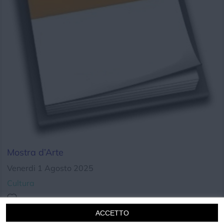
Chi siamo
Privacy e Cookie
Login
Mostra d’Arte
Venerdi 1 Agosto 2025
Cultura
ACCETTO
Luogo dell'evento su Google Maps