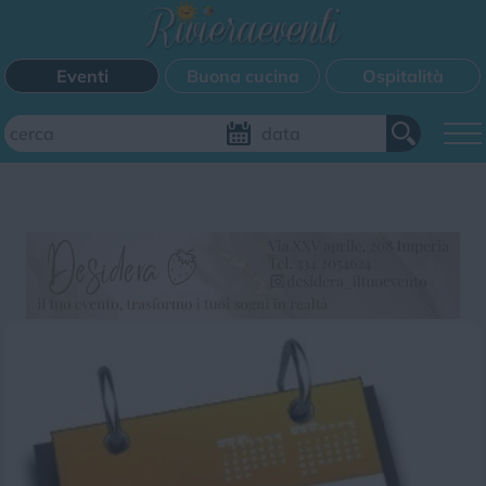
Eventi
Buona cucina
Ospitalità
Aggiungi il tuo evento
FILTRI EVENTI
Questo weekend
Tutti gli eventi
Mappa
CATEGORIE EVENTI
Bimbi
Cinema
Corsi
Cucina
Cultura
Disco
Mercatini
Musica
Sagra
Spettacolo
Sport